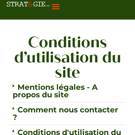
Bienvenue chez strat&gie
Gestion de patrimoine
Vendre mon bien
Gestion locative
Aide à la déclaration
Conseils et actualités
Conditions
d’utilisation du
site
Mentions légales - A
propos du site
Comment nous contacter
?
Conditions d'utilisation du