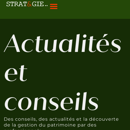
Bienvenue chez strat&gie
Gestion de patrimoine
Vendre mon bien
Gestion locative
Aide à la déclaration
Conseils et actualités
Actualités
et
conseils
Des conseils, des actualités et la découverte
de la gestion du patrimoine par des